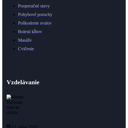
Pooperačné stavy
Pohybové poruchy
Poškodenie svalov
Bolesti kĺbov
Masáže
Cvičenie
Vzdelávanie
12. mája 2025