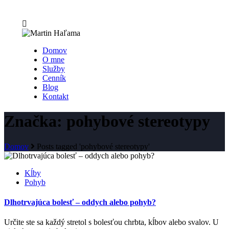
Domov
O mne
Služby
Cenník
Blog
Kontakt
Značka: pohybové stereotypy
Domov
Posts tagged 'pohybové stereotypy'
Kĺby
Pohyb
Dlhotrvajúca bolesť – oddych alebo pohyb?
Určite ste sa každý stretol s bolesťou chrbta, kĺbov alebo svalov. U