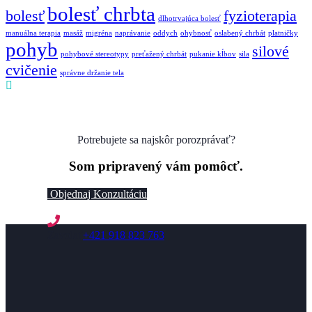
bolesť chrbta
bolesť
fyzioterapia
dlhotrvajúca bolesť
manuálna terapia
masáž
migréna
naprávanie
oddych
ohybnosť
oslabený chrbát
platničky
pohyb
silové
pohybové stereotypy
preťažený chrbát
pukanie kĺbov
sila
cvičenie
správne držanie tela
Potrebujete sa najskôr porozprávať?
Som pripravený vám pomôcť.
Objednaj Konzultáciu
Zavolať
+421 918 823 763