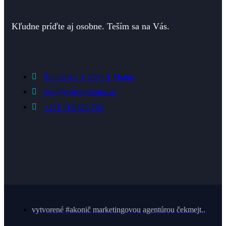
Kľudne príďte aj osobne. Teším sa na Vás.
Škultétyho 1, 036 01 Martin
info@martinhalama.sk
+421 918 823 763
vytvorené #akonič marketingovou agentúrou čekmejt..