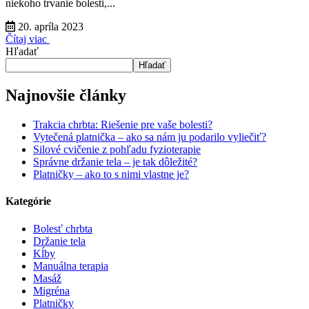
niekoho trvanie bolesti,...
20. apríla 2023
Čítaj viac
Hľadať
Hľadať
Najnovšie články
Trakcia chrbta: Riešenie pre vaše bolesti?
Vytečená platnička – ako sa nám ju podarilo vyliečiť?
Silové cvičenie z pohľadu fyzioterapie
Správne držanie tela – je tak dôležité?
Platničky – ako to s nimi vlastne je?
Kategórie
Bolesť chrbta
Držanie tela
Kĺby
Manuálna terapia
Masáž
Migréna
Platničky