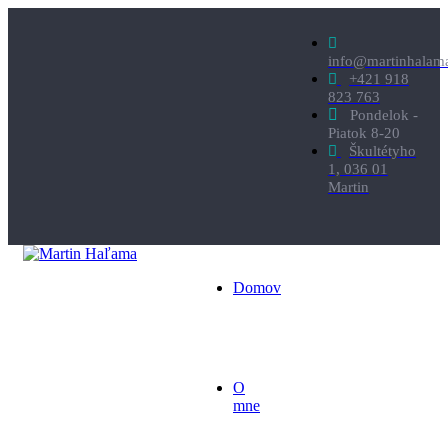
info@martinhalam
+421 918
823 763
Pondelok -
Piatok 8-20
Škultétyho
1, 036 01
Martin
Domov
O
mne