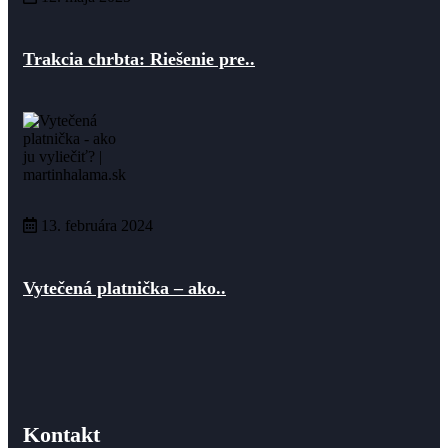
Trakcia chrbta: Riešenie pre..
13. februára 2024
Vytečená platnička – ako..
Kontakt