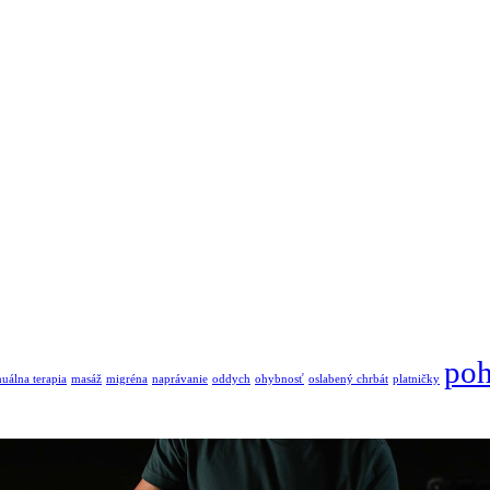
po
uálna terapia
masáž
migréna
naprávanie
oddych
ohybnosť
oslabený chrbát
platničky