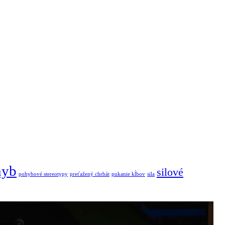
hyb
silové
pohybové stereotypy
preťažený chrbát
pukanie kĺbov
sila