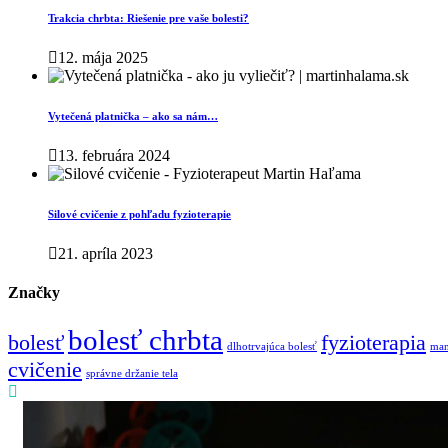
Trakcia chrbta: Riešenie pre vaše bolesti?
12. mája 2025
Vytečená platnička – ako sa nám…
13. februára 2024
Silové cvičenie z pohľadu fyzioterapie
21. apríla 2023
Značky
bolesť chrbta
bolesť
fyzioterapia
dlhotrvajúca bolesť
man
cvičenie
správne držanie tela