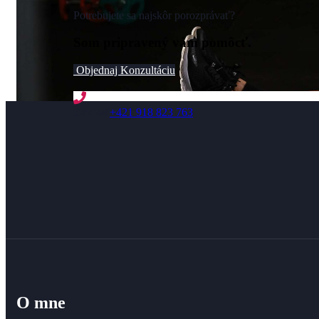
Potrebujete sa najskôr porozprávať?
Som pripravený vám pomôcť.
Objednaj Konzultáciu
Zavolať
+421 918 823 763
O mne