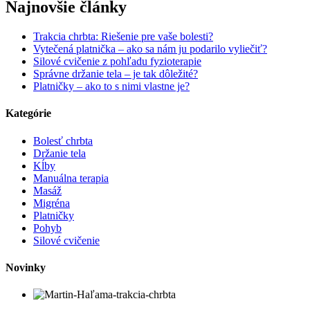
Najnovšie články
Trakcia chrbta: Riešenie pre vaše bolesti?
Vytečená platnička – ako sa nám ju podarilo vyliečiť?
Silové cvičenie z pohľadu fyzioterapie
Správne držanie tela – je tak dôležité?
Platničky – ako to s nimi vlastne je?
Kategórie
Bolesť chrbta
Držanie tela
Kĺby
Manuálna terapia
Masáž
Migréna
Platničky
Pohyb
Silové cvičenie
Novinky