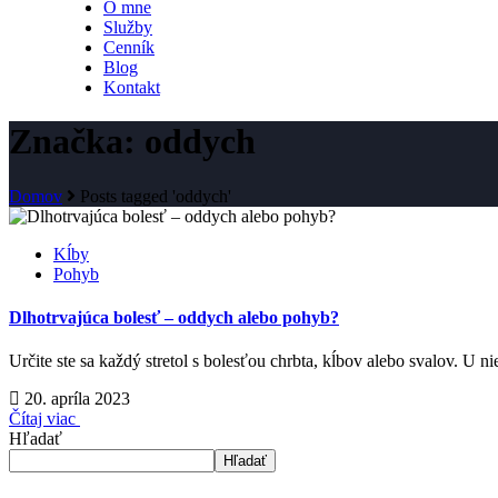
O mne
Služby
Cenník
Blog
Kontakt
Značka: oddych
Domov
Posts tagged 'oddych'
Kĺby
Pohyb
Dlhotrvajúca bolesť – oddych alebo pohyb?
Určite ste sa každý stretol s bolesťou chrbta, kĺbov alebo svalov. U nie
20. apríla 2023
Čítaj viac
Hľadať
Hľadať