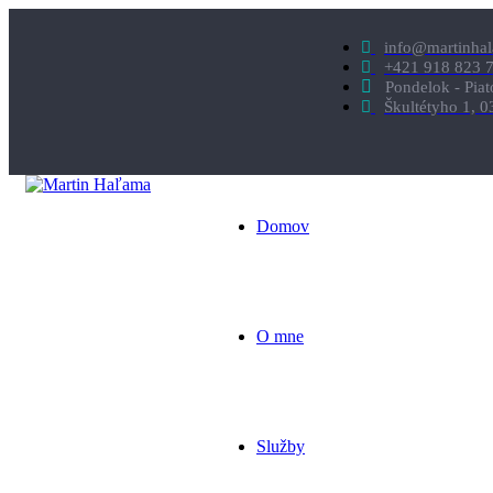
info@martinha
+421 918 823 
Pondelok - Pia
Škultétyho 1, 0
Domov
O mne
Služby