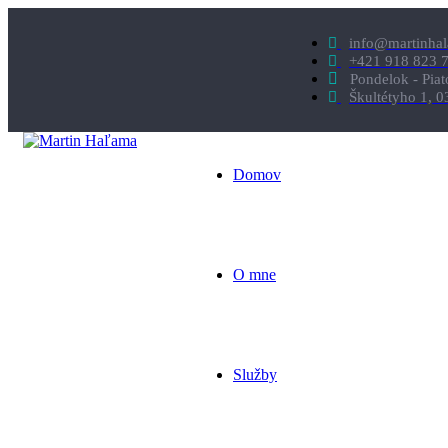
info@martinha
+421 918 823 
Pondelok - Pia
Škultétyho 1, 0
Domov
O mne
Služby