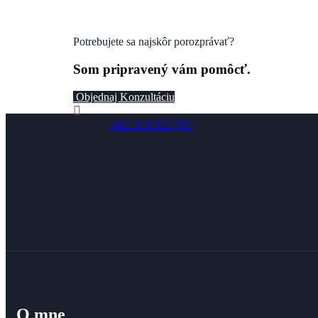
Potrebujete sa najskôr porozprávať?
Som pripravený vám pomôcť.
Objednaj Konzultáciu
Zavolať
+421 918 823 763
O mne