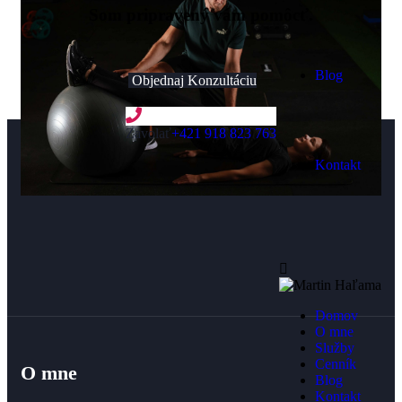
Som pripravený vám pomôcť.
Blog
Objednaj Konzultáciu
Zavolať
+421 918 823 763
Kontakt
Domov
O mne
Služby
Cenník
O mne
Blog
Kontakt