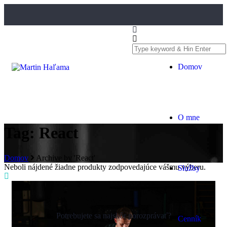
Domov
O mne
Tag: React
Domov
Archive by 'React'
Neboli nájdené žiadne produkty zodpovedajúce vášmu výberu.
Služby
Potrebujete sa najskôr porozprávať?
Cenník