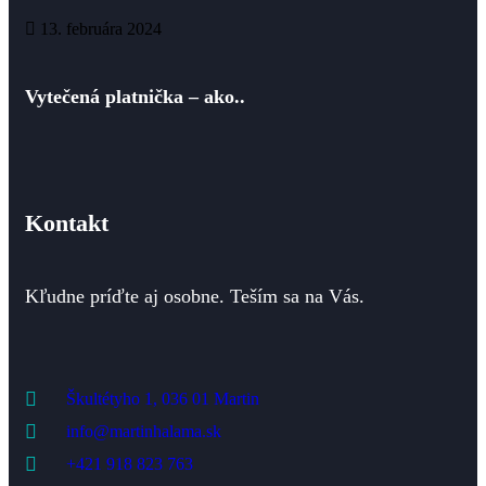
13. februára 2024
Vytečená platnička – ako..
Kontakt
Kľudne príďte aj osobne. Teším sa na Vás.
Škultétyho 1, 036 01 Martin
info@martinhalama.sk
+421 918 823 763