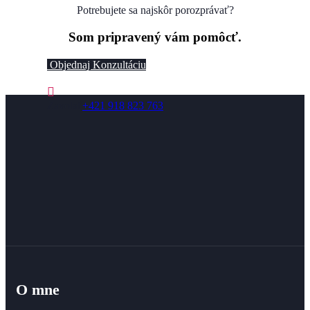
Potrebujete sa najskôr porozprávať?
Som pripravený vám pomôcť.
Objednaj Konzultáciu
Zavolať
+421 918 823 763
O mne