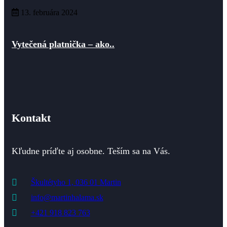
13. februára 2024
Vytečená platnička – ako..
Kontakt
Kľudne príďte aj osobne. Teším sa na Vás.
Škultétyho 1, 036 01 Martin
info@martinhalama.sk
+421 918 823 763