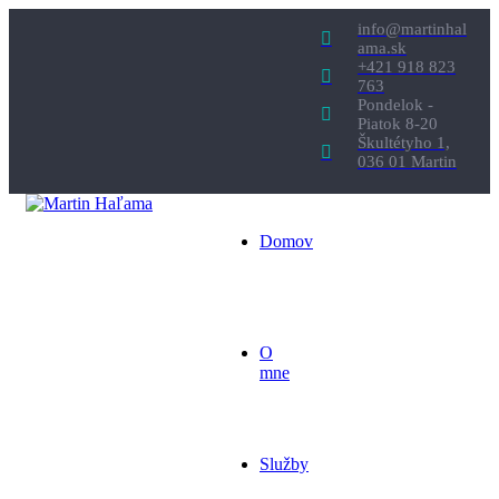
info@martinhal
ama.sk
+421 918 823
763
Pondelok -
Piatok 8-20
Škultétyho 1,
036 01 Martin
Domov
O
mne
Služby