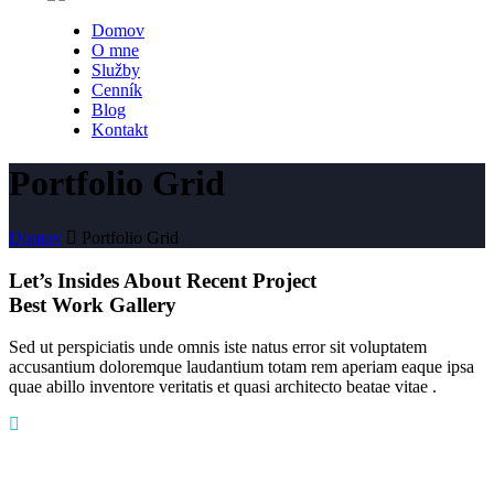
Domov
O mne
Služby
Cenník
Blog
Kontakt
Portfolio Grid
Domov
Portfolio Grid
Let’s Insides About Recent Project
Best Work Gallery
Sed ut perspiciatis unde omnis iste natus error sit voluptatem
accusantium doloremque laudantium totam rem aperiam eaque ipsa
quae abillo inventore veritatis et quasi architecto beatae vitae .